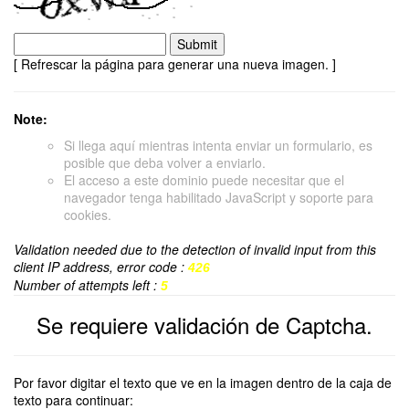
[ Refrescar la página para generar una nueva imagen. ]
Note:
Si llega aquí mientras intenta enviar un formulario, es
posible que deba volver a enviarlo.
El acceso a este dominio puede necesitar que el
navegador tenga habilitado JavaScript y soporte para
cookies.
Validation needed due to the detection of invalid input from this
client IP address, error code :
426
Number of attempts left :
5
Se requiere validación de Captcha.
Por favor digitar el texto que ve en la imagen dentro de la caja de
texto para continuar: