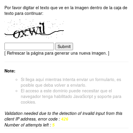
Por favor digitar el texto que ve en la imagen dentro de la caja de
texto para continuar:
[ Refrescar la página para generar una nueva imagen. ]
Note:
Si llega aquí mientras intenta enviar un formulario, es
posible que deba volver a enviarlo.
El acceso a este dominio puede necesitar que el
navegador tenga habilitado JavaScript y soporte para
cookies.
Validation needed due to the detection of invalid input from this
client IP address, error code :
426
Number of attempts left :
5