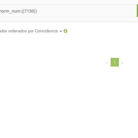
ados ordenados por
Coincidencia
‹
1
›