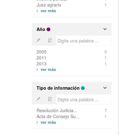
Juez agrario
1
Año
2005
5
2011
1
2013
1
Tipo de información
Resolución Judicia...
7
Acta de Consejo Su...
1