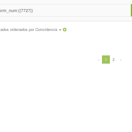
tados ordenados por
Coincidencia
‹
1
2
›