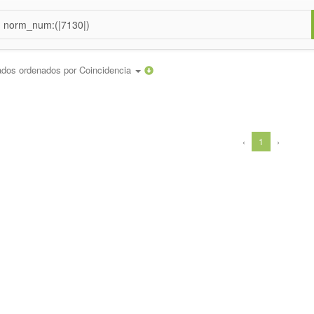
ados ordenados por
Coincidencia
‹
1
›