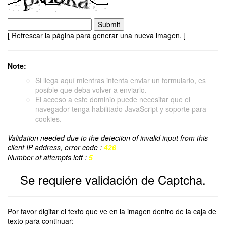
[ Refrescar la página para generar una nueva imagen. ]
Note:
Si llega aquí mientras intenta enviar un formulario, es
posible que deba volver a enviarlo.
El acceso a este dominio puede necesitar que el
navegador tenga habilitado JavaScript y soporte para
cookies.
Validation needed due to the detection of invalid input from this
client IP address, error code :
426
Number of attempts left :
5
Se requiere validación de Captcha.
Por favor digitar el texto que ve en la imagen dentro de la caja de
texto para continuar: