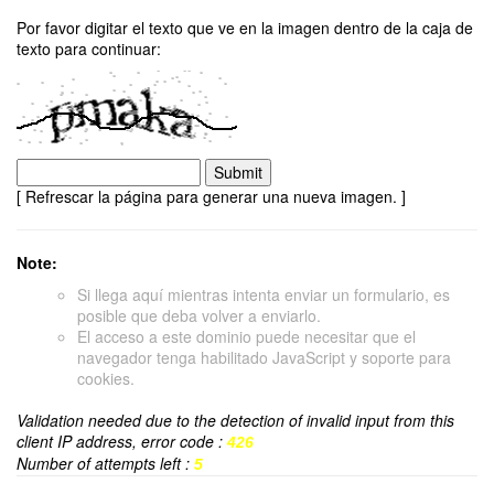
Por favor digitar el texto que ve en la imagen dentro de la caja de
texto para continuar:
[ Refrescar la página para generar una nueva imagen. ]
Note:
Si llega aquí mientras intenta enviar un formulario, es
posible que deba volver a enviarlo.
El acceso a este dominio puede necesitar que el
navegador tenga habilitado JavaScript y soporte para
cookies.
Validation needed due to the detection of invalid input from this
client IP address, error code :
426
Number of attempts left :
5