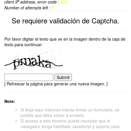
client IP address, error code :
426
Number of attempts left :
5
Se requiere validación de Captcha.
Por favor digitar el texto que ve en la imagen dentro de la caja de
texto para continuar:
[ Refrescar la página para generar una nueva imagen. ]
Note:
Si llega aquí mientras intenta enviar un formulario, es
posible que deba volver a enviarlo.
El acceso a este dominio puede necesitar que el
navegador tenga habilitado JavaScript y soporte para