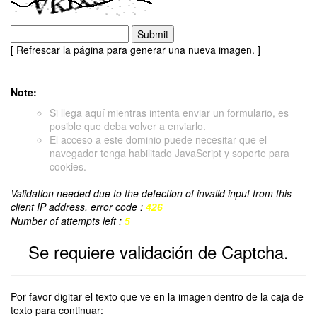
[ Refrescar la página para generar una nueva imagen. ]
Note:
Si llega aquí mientras intenta enviar un formulario, es
posible que deba volver a enviarlo.
El acceso a este dominio puede necesitar que el
navegador tenga habilitado JavaScript y soporte para
cookies.
Validation needed due to the detection of invalid input from this
client IP address, error code :
426
Number of attempts left :
5
Se requiere validación de Captcha.
Por favor digitar el texto que ve en la imagen dentro de la caja de
texto para continuar: